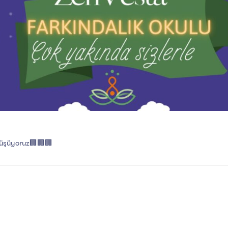
nüşüyoruz🏢🏢🏢