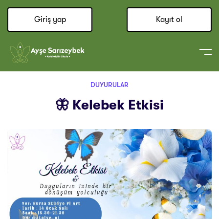
Giriş yap
Kayıt ol
DUYURULAR
🦋 Kelebek Etkisi